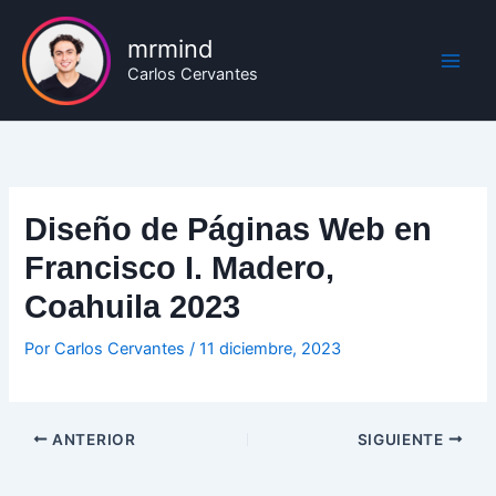
Ir
al
mrmind
contenido
Carlos Cervantes
Diseño de Páginas Web en
Francisco I. Madero,
Coahuila 2023
Por
Carlos Cervantes
/
11 diciembre, 2023
ANTERIOR
SIGUIENTE