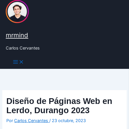
Ir
al
contenido
mrmind
Carlos Cervantes
Diseño de Páginas Web en
Lerdo, Durango 2023
Por
Carlos Cervantes
/
23 octubre, 2023