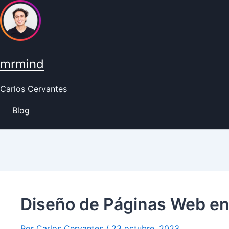
Ir
al
contenido
mrmind
Carlos Cervantes
Blog
Diseño de Páginas Web en
Por
Carlos Cervantes
/
23 octubre, 2023