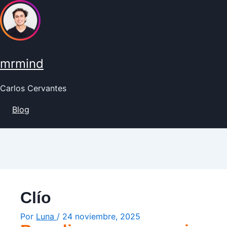
Ir
al
contenido
mrmind
Carlos Cervantes
Blog
Clío
Por
Luna
/
24 noviembre, 2025