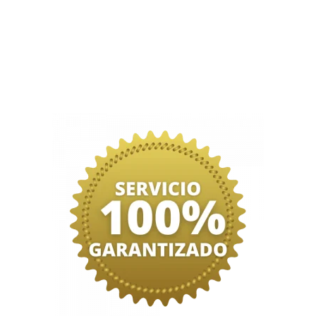
para recibir tu dinero.
Configuración de los 2 productos/servicios con pre
populares o que más vendas.
🎁
BONUS A:
Hoja de cálculo “Calcula bien tu gana
🎁
BONUS B:
Acompañamiento y garantía de servic
🎁
BONUS C:
Capacitación por videollamada en us
plataforma
Pago único