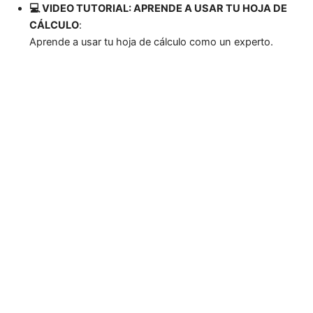
💻 VIDEO TUTORIAL: APRENDE A USAR TU HOJA DE
CÁLCULO
:
Aprende a usar tu hoja de cálculo como un experto.
PROMOCIÓN
EN MENOS DE 72 HRS
Asesoría para comenzar a vender en línea tu produc
Tramite de pasarela de pago con los datos de nego